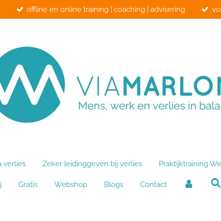
offline en online training | coaching | advisering
vo
verlies
Zeker leidinggeven bij verlies
Praktijktraining We
j
Gratis
Webshop
Blogs
Contact