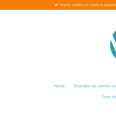
mens, verlies en werk in balans
Ga
direct
naar
de
hoofdinhoud
Home
Woorden die werken na 
Over mi