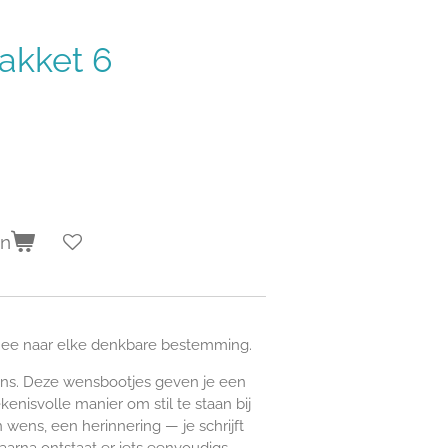
akket 6
en
mee naar elke denkbare bestemming.
leins. Deze wensbootjes geven je een
kenisvolle manier om stil te staan bij
wens, een herinnering — je schrijft
aarna ontstaat er iets eenvoudigs,