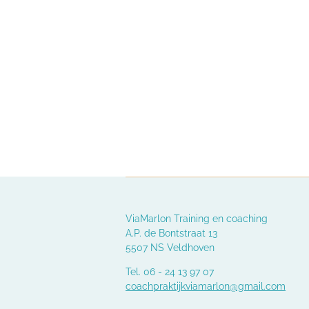
ViaMarlon Training en coaching
A.P. de Bontstraat 13
5507 NS Veldhoven
Tel. 06 - 24 13 97 07
coachpraktijkviamarlon@gmail.com