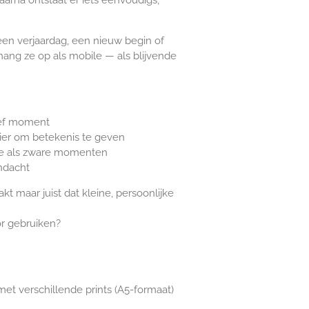
 een verjaardag, een nieuw begin of
hang ze op als mobile — als blijvende
ief moment
er om betekenis te geven
hte als zware momenten
ndacht
kt maar juist dat kleine, persoonlijke
or gebruiken?
et verschillende prints (A5-formaat)