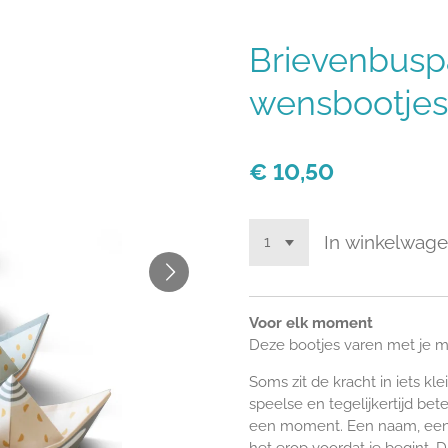
Brievenbusp
wensbootjes
€ 10,50
In winkelwag
Voor elk moment
Deze bootjes varen met je 
Soms zit de kracht in iets k
speelse en tegelijkertijd bete
een moment.
Een naam, een 
het erop voordat je begint.
D