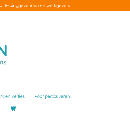
or leidinggevenden en werkgevers
rk en verlies
Voor particulieren