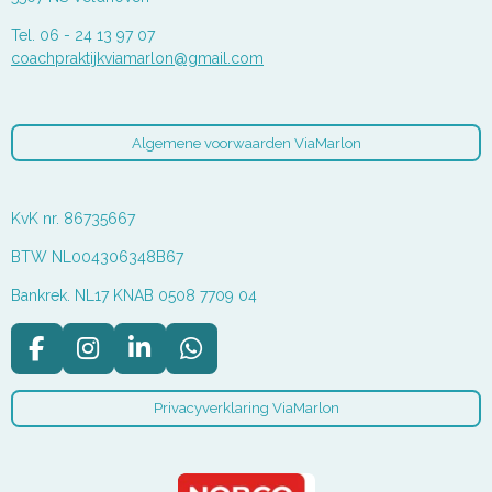
Tel. 06 - 24 13 97 07
coachpraktijkviamarlon@gmail.com
Algemene voorwaarden ViaMarlon
KvK nr. 86735667
BTW NL004306348B67
Bankrek. NL17 KNAB 0508 7709 04
F
I
L
W
a
n
i
h
c
s
n
a
Privacyverklaring ViaMarlon
e
t
k
t
b
a
e
s
o
g
d
A