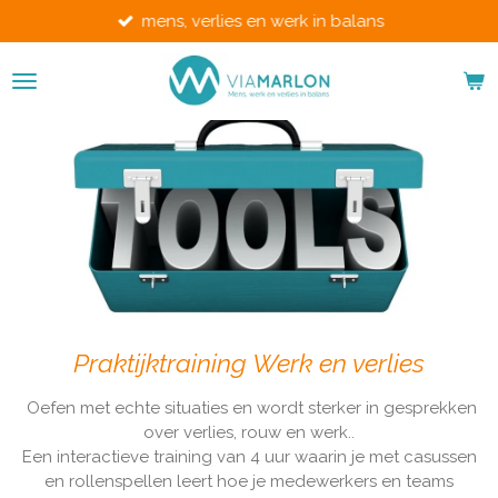
mens, verlies en werk in balans
Ga
direct
naar
de
hoofdinhoud
Praktijktraining Werk en verlies
Oefen met echte situaties en wordt sterker in gesprekken
over verlies, rouw en werk..
Een interactieve training van 4 uur waarin je met casussen
en rollenspellen leert hoe je medewerkers en teams