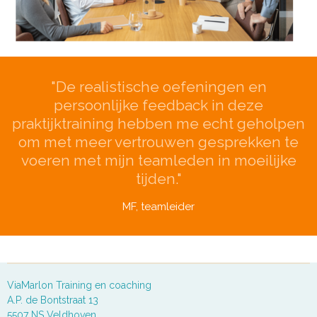
"De realistische oefeningen en
persoonlijke feedback in deze
praktijktraining hebben me echt geholpen
om met meer vertrouwen gesprekken te
voeren met mijn teamleden in moeilijke
tijden."
MF, teamleider
ViaMarlon Training en coaching
A.P. de Bontstraat 13
5507 NS Veldhoven