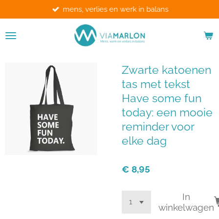
mens, verlies en werk in balans
Ga
direct
naar
de
hoofdinhoud
Zwarte katoenen
tas met tekst
Have some fun
today: een mooie
reminder voor
elke dag
€ 8,95
In
winkelwagen