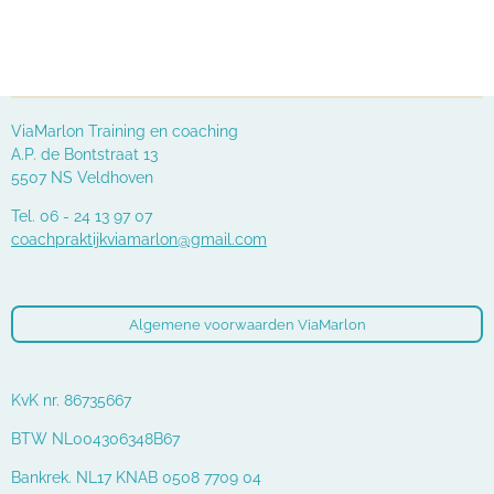
ViaMarlon Training en coaching
A.P. de Bontstraat 13
5507 NS Veldhoven
Tel. 06 - 24 13 97 07
coachpraktijkviamarlon@gmail.com
Algemene voorwaarden ViaMarlon
KvK nr. 86735667
BTW NL004306348B67
Bankrek. NL17 KNAB 0508 7709 04