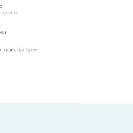
:
n gevoel
e
eau
0 gram, 15 x 15 cm