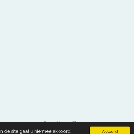
Powered by
JouwWeb
n de site gaat u hiermee akkoord.
Akkoord