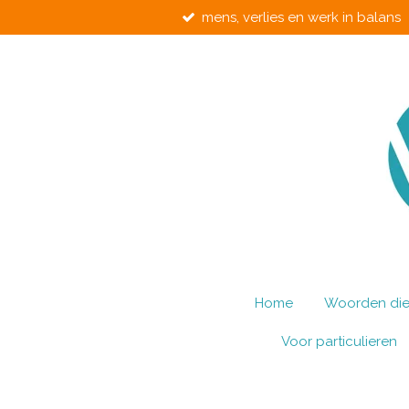
mens, verlies en werk in balans
Ga
direct
naar
de
hoofdinhoud
Home
Woorden die 
Voor particulieren