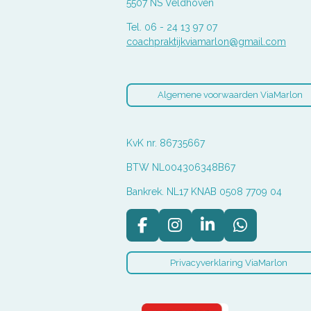
5507 NS Veldhoven
Tel. 06 - 24 13 97 07
coachpraktijkviamarlon@gmail.com
Algemene voorwaarden ViaMarlon
KvK nr. 86735667
BTW NL004306348B67
Bankrek. NL17 KNAB 0508 7709 04
F
I
L
W
a
n
i
h
c
s
n
a
Privacyverklaring ViaMarlon
e
t
k
t
b
a
e
s
o
g
d
A