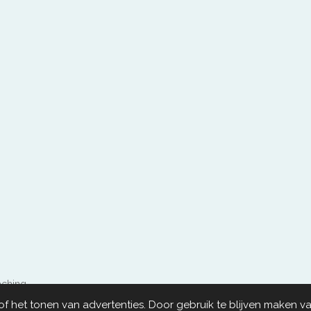
aching
 het tonen van advertenties. Door gebruik te blijven maken va