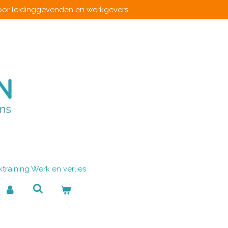
oor leidinggevenden en werkgevers
jktraining Werk en verlies