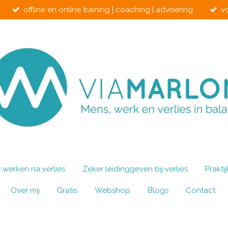
offline en online training | coaching | advisering
v
werken na verlies
Zeker leidinggeven bij verlies
Prakti
Over mij
Gratis
Webshop
Blogs
Contact