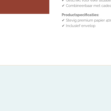
✔
Geschikt voor elke situatie
✔
Combineerbaar met cade
Productspecificaties:
✔ Stevig premium papier 400
✔ Inclusief envelop