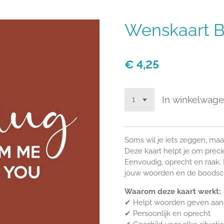
Wenskaart B
€ 4,25
In winkelwag
Soms wil je iets zeggen, maa
Deze kaart helpt je om preci
Eenvoudig, oprecht en raak. 
jouw woorden en de boodsch
Waarom deze kaart werkt:
✔
Helpt woorden geven aan
✔
Persoonlijk en oprecht