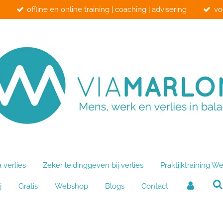
offline en online training | coaching | advisering
vo
verlies
Zeker leidinggeven bij verlies
Praktijktraining We
j
Gratis
Webshop
Blogs
Contact