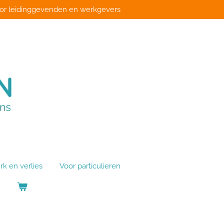
or leidinggevenden en werkgevers
rk en verlies
Voor particulieren