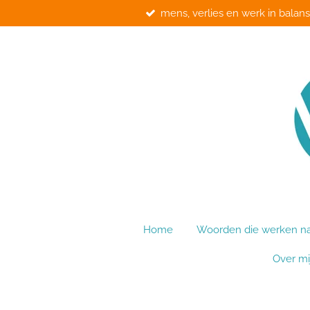
mens, verlies en werk in balans
Ga
direct
naar
de
hoofdinhoud
Home
Woorden die werken na 
Over mi