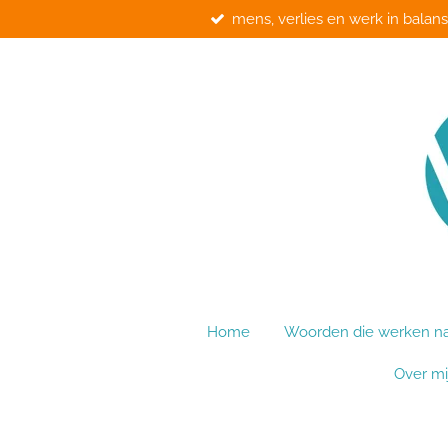
mens, verlies en werk in balans
Ga
direct
naar
de
hoofdinhoud
Home
Woorden die werken na 
Over mi