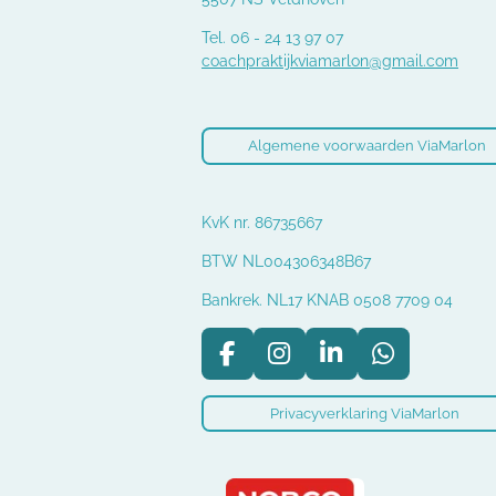
Tel. 06 - 24 13 97 07
coachpraktijkviamarlon@gmail.com
Algemene voorwaarden ViaMarlon
KvK nr. 86735667
BTW NL004306348B67
Bankrek. NL17 KNAB 0508 7709 04
F
I
L
W
a
n
i
h
c
s
n
a
Privacyverklaring ViaMarlon
e
t
k
t
b
a
e
s
o
g
d
A