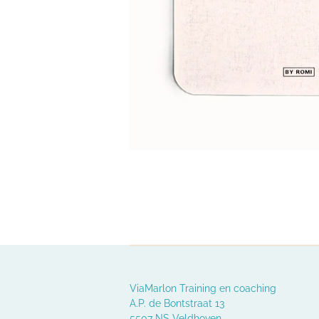
ViaMarlon Training en coaching
A.P. de Bontstraat 13
5507 NS Veldhoven