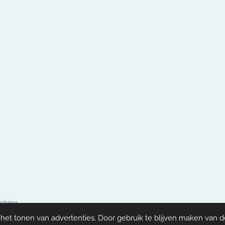
aching
et tonen van advertenties. Door gebruik te blijven maken van d