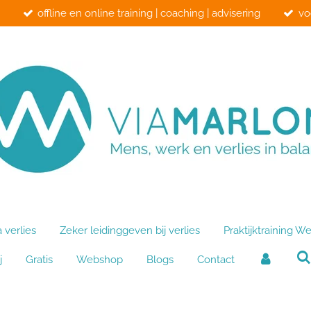
offline en online training | coaching | advisering
vo
verlies
Zeker leidinggeven bij verlies
Praktijktraining We
j
Gratis
Webshop
Blogs
Contact