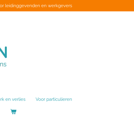
or leidinggevenden en werkgevers
rk en verlies
Voor particulieren