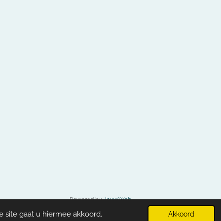
Powered by
JouwWeb
e site gaat u hiermee akkoord.
Akkoord