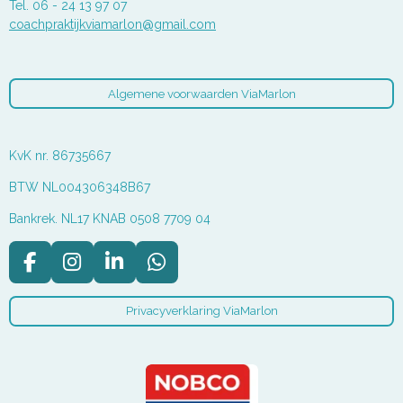
Tel. 06 - 24 13 97 07
coachpraktijkviamarlon@gmail.com
Algemene voorwaarden ViaMarlon
KvK nr. 86735667
BTW NL004306348B67
Bankrek. NL17 KNAB 0508 7709 04
F
I
L
W
a
n
i
h
c
s
n
a
Privacyverklaring ViaMarlon
e
t
k
t
b
a
e
s
o
g
d
A
o
r
I
p