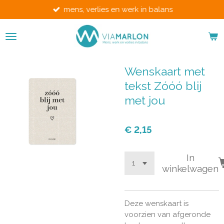
mens, verlies en werk in balans
Ga
direct
naar
de
hoofdinhoud
Wenskaart met
tekst Zóóó blij
met jou
€ 2,15
In
winkelwagen
Deze wenskaart is
voorzien van afgeronde