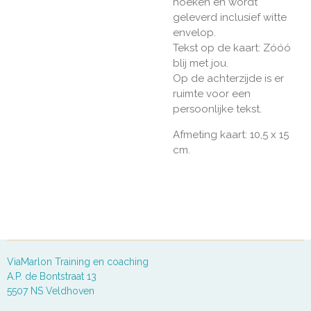
hoeken en wordt
geleverd inclusief witte
envelop.
Tekst op de kaart: Zóóó
blij met jou.
Op de achterzijde is er
ruimte voor een
persoonlijke tekst.
Afmeting kaart: 10,5 x 15
cm.
ViaMarlon Training en coaching
A.P. de Bontstraat 13
5507 NS Veldhoven