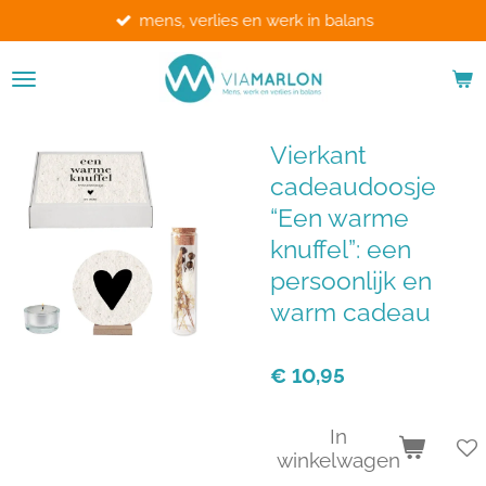
mens, verlies en werk in balans
Ga
direct
naar
de
hoofdinhoud
Vierkant
cadeaudoosje
“Een warme
knuffel”: een
persoonlijk en
warm cadeau
€ 10,95
In
winkelwagen