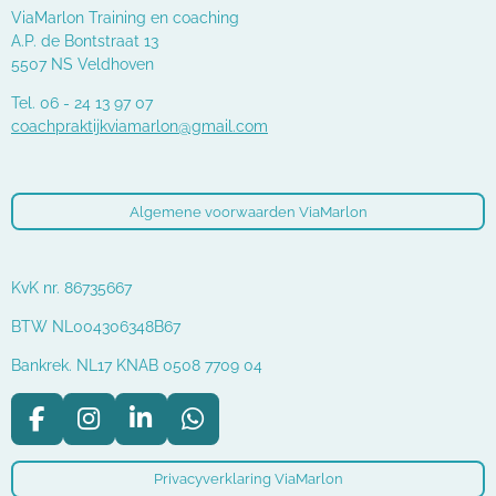
ViaMarlon Training en coaching
A.P. de Bontstraat 13
5507 NS Veldhoven
Tel. 06 - 24 13 97 07
coachpraktijkviamarlon@gmail.com
Algemene voorwaarden ViaMarlon
KvK nr. 86735667
BTW NL004306348B67
Bankrek. NL17 KNAB 0508 7709 04
F
I
L
W
a
n
i
h
c
s
n
a
Privacyverklaring ViaMarlon