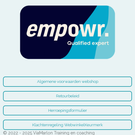
Algemene voorwaarden webshop
Retourbeleid
Herroepingsformulier
Klachtenregeling WebwinkelKeurmerk
© 2022 - 2025 ViaMarlon Training en coaching