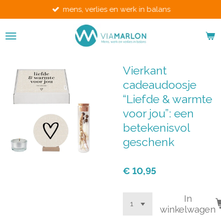
mens, verlies en werk in balans
Ga
direct
naar
de
hoofdinhoud
Vierkant
cadeaudoosje
“Liefde & warmte
voor jou”: een
betekenisvol
geschenk
€ 10,95
In
winkelwagen