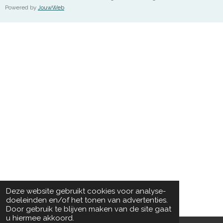
Powered by
JouwWeb
Deze website gebruikt cookies voor analyse-
doeleinden en/of het tonen van advertenties.
Door gebruik te blijven maken van de site gaat
u hiermee akkoord.