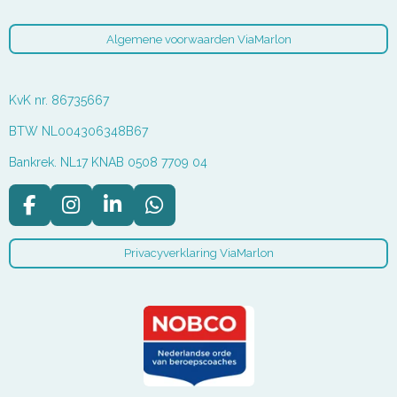
Algemene voorwaarden ViaMarlon
KvK nr. 86735667
BTW NL004306348B67
Bankrek. NL17 KNAB 0508 7709 04
F
I
L
W
a
n
i
h
c
s
n
a
Privacyverklaring ViaMarlon
e
t
k
t
b
a
e
s
o
g
d
A
o
r
I
p
k
a
n
p
m