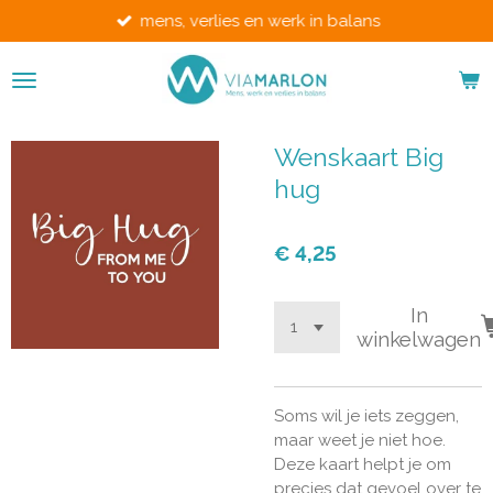
mens, verlies en werk in balans
Ga
direct
naar
de
hoofdinhoud
Wenskaart Big
hug
€ 4,25
In
winkelwagen
Soms wil je iets zeggen,
maar weet je niet hoe.
Deze kaart helpt je om
precies dat gevoel over te